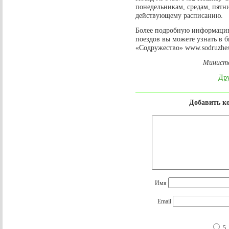
понедельникам, средам, пятн
действующему расписанию.
Более подробную информаци
поездов вы можете узнать в б
«Содружество» www.sodruzhes
Министе
Дру
Добавить к
Имя
Email
5