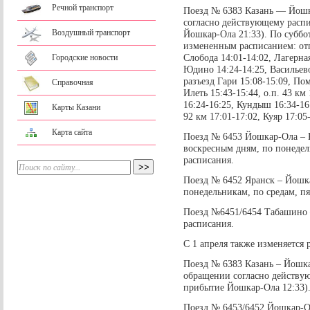
Речной транспорт
Поезд № 6383 Казань — Йошк
согласно действующему распи
Воздушный транспорт
Йошкар-Ола 21:33). По суббот
измененным расписанием: отп
Слобода 14:01-14:02, Лагерна
Городские новости
Юдино 14:24-14:25, Васильево
разъезд Гари 15:08-15:09, Пом
Справочная
Илеть 15:43-15:44, о.п. 43 км
16:24-16:25, Кундыш 16:34-16:
Карты Казани
92 км 17:01-17:02, Куяр 17:0
Карта сайта
Поезд № 6453 Йошкар-Ола – К
воскресным дням, по понедел
расписания.
Поезд № 6452 Яранск – Йошка
понедельникам, по средам, п
Поезд №6451/6454 Табашино –
расписания.
С 1 апреля также изменяется
Поезд № 6383 Казань – Йошка
обращении согласно действую
прибытие Йошкар-Ола 12:33)
Поезд № 6453/6452 Йошкар-Ол