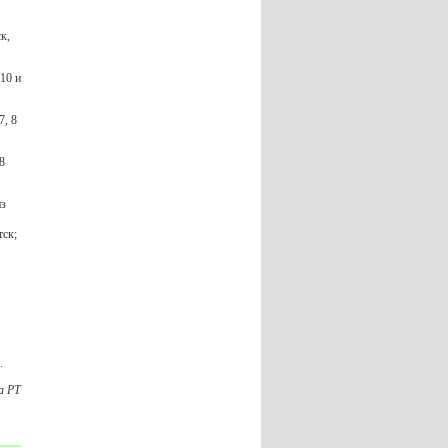
к,
10 и
7, 8
8
из
тск;
.
а РТ