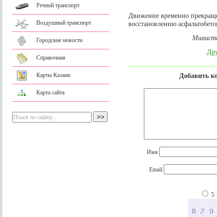
Речной транспорт
Движение временно прекраще
Воздушный транспорт
восстановлению асфальтобето
Министе
Городские новости
Дру
Справочная
Карты Казани
Добавить к
Карта сайта
Имя
Email
5