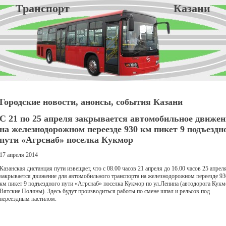
Транспорт Казани
Городские новости, анонсы, события Казани
С 21 по 25 апреля закрывается автомобильное движен
на железнодорожном переезде 930 км пикет 9 подъездн
пути «Агрснаб» поселка Кукмор
17 апреля 2014
Казанская дистанция пути извещает, что с 08.00 часов 21 апреля до 16.00 часов 25 апрел
закрывается движение для автомобильного транспорта на железнодорожном переезде 93
км пикет 9 подъездного пути «Агрснаб» поселка Кукмор по ул.Ленина (автодорога Кукм
Вятские Поляны). Здесь будут производиться работы по смене шпал и рельсов под
переездным настилом.