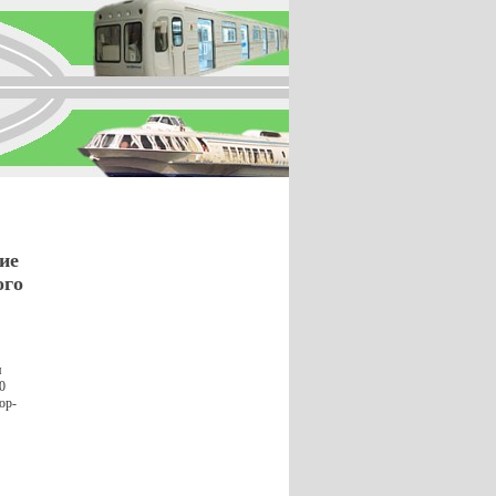
ие
ого
я
0
ор-