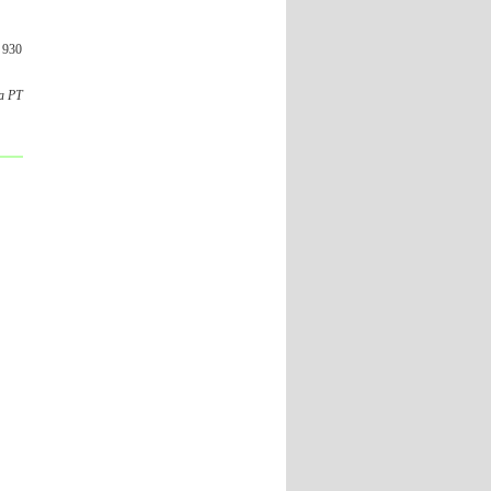
 930
а РТ