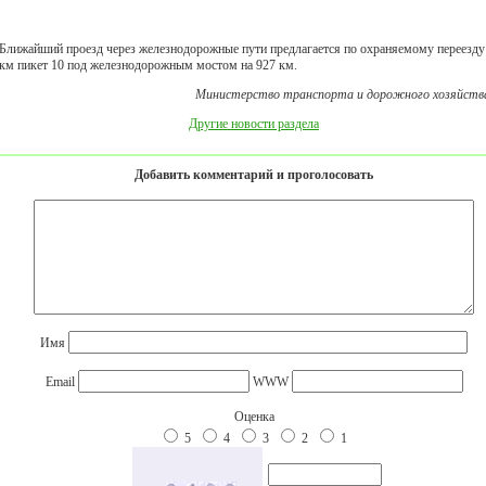
Ближайший проезд через железнодорожные пути предлагается по охраняемому переезду
км пикет 10 под железнодорожным мостом на 927 км.
Министерство транспорта и дорожного хозяйств
Другие новости раздела
Добавить комментарий и проголосовать
Имя
Email
WWW
Оценка
5
4
3
2
1