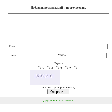
Добавить комментарий и проголосовать
Имя
Email
WWW
Оценка
5
4
3
2
1
введите проверочный код
Другие новости раздела