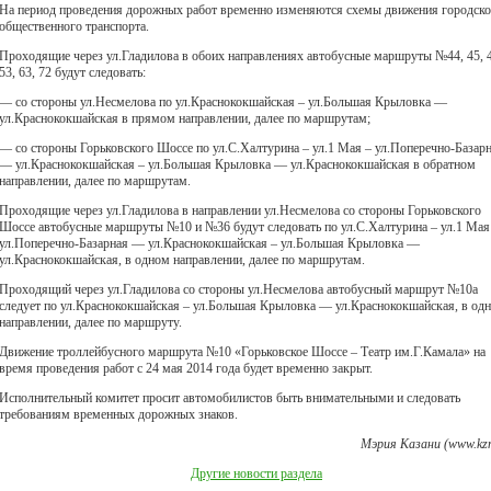
На период проведения дорожных работ временно изменяются схемы движения городско
общественного транспорта.
Проходящие через ул.Гладилова в обоих направлениях автобусные маршруты №44, 45, 4
53, 63, 72 будут следовать:
— со стороны ул.Несмелова по ул.Краснококшайская – ул.Большая Крыловка —
ул.Краснококшайская в прямом направлении, далее по маршрутам;
— со стороны Горьковского Шоссе по ул.С.Халтурина – ул.1 Мая – ул.Поперечно-Базар
— ул.Краснококшайская – ул.Большая Крыловка — ул.Краснококшайская в обратном
направлении, далее по маршрутам.
Проходящие через ул.Гладилова в направлении ул.Несмелова со стороны Горьковского
Шоссе автобусные маршруты №10 и №36 будут следовать по ул.С.Халтурина – ул.1 Мая
ул.Поперечно-Базарная — ул.Краснококшайская – ул.Большая Крыловка —
ул.Краснококшайская, в одном направлении, далее по маршрутам.
Проходящий через ул.Гладилова со стороны ул.Несмелова автобусный маршрут №10а
следует по ул.Краснококшайская – ул.Большая Крыловка — ул.Краснококшайская, в од
направлении, далее по маршруту.
Движение троллейбусного маршрута №10 «Горьковское Шоссе – Театр им.Г.Камала» на
время проведения работ с 24 мая 2014 года будет временно закрыт.
Исполнительный комитет просит автомобилистов быть внимательными и следовать
требованиям временных дорожных знаков.
Мэрия Казани (www.kzn
Другие новости раздела