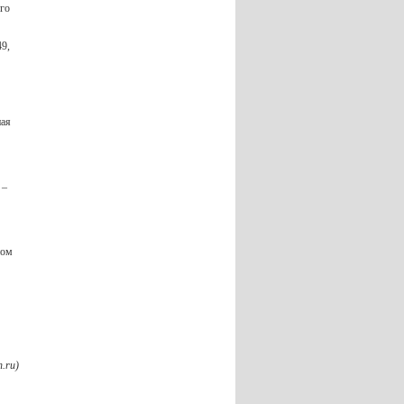
го
9,
ная
 –
ном
.ru)