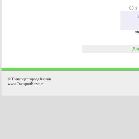
5
вв
Дру
© Транспорт города Казани
www.TransportKazan.ru