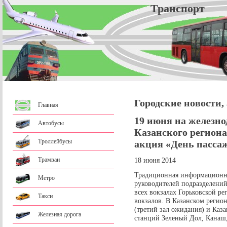
Трансп
Городские новости,
Главная
19 июня на железн
Автобусы
Казанского регион
Троллейбусы
акция «День пасса
Трамваи
18 июня 2014
Традиционная информационна
Метро
руководителей подразделений
всех вокзалах Горьковской 
Такси
вокзалов. В Казанском регио
(третий зал ожидания) и Каза
Железная дорога
станций Зеленый Дол, Канаш