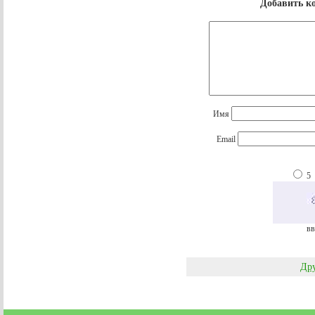
Добавить к
Имя
Email
5
вв
Дру