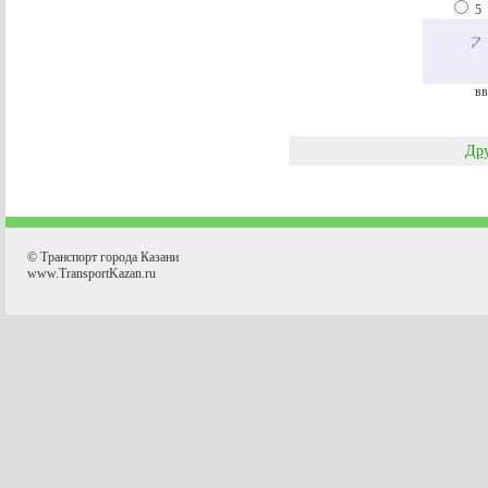
5
вв
Дру
© Транспорт города Казани
www.TransportKazan.ru