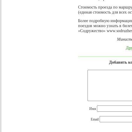
Стоимость проезда по маршру
(единая стоимость для всех о
Более подробную информаци
поездов можно узнать в билет
«Содружество» www.sodruzhes
Министе
Дру
Добавить к
Имя
Email