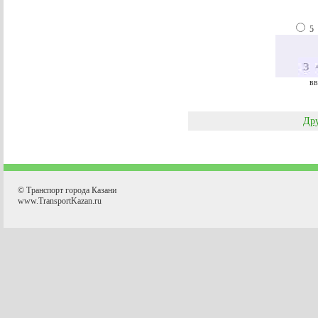
5
вв
Дру
© Транспорт города Казани
www.TransportKazan.ru