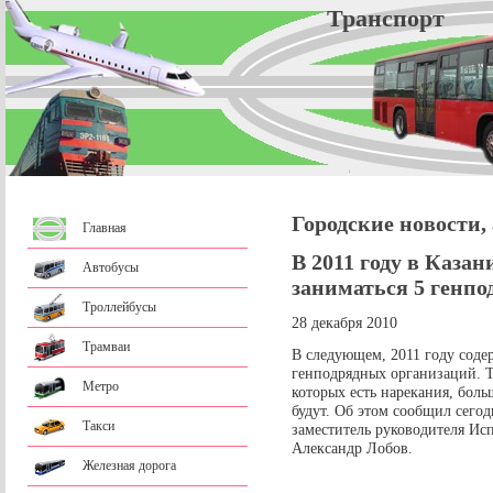
Трансп
Городские новости,
Главная
В 2011 году в Казан
Автобусы
заниматься 5 генп
Троллейбусы
28 декабря 2010
Трамваи
В следующем, 2011 году соде
генподрядных организаций. Т
Метро
которых есть нарекания, боль
будут. Об этом сообщил сегод
Такси
заместитель руководителя Ис
Александр Лобов.
Железная дорога