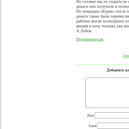
По головке мы их гладить не 
деньги они получили в полно
По операции «Буран» после 
деньги также были перечисл
рабочие могли полноценно от
января в ночь техника уже в
А.Лобов.
Видеорепортаж
Дру
Добавить к
Имя
Email