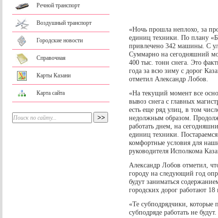
Речной транспорт
Воздушный транспорт
«Ночь прошла неплохо, за пр
единиц техники. По плану «Б
Городские новости
привлечено 342 машины. С ул
Суммарно на сегодняшний мо
Справочная
400 тыс. тонн снега. Это фак
года за всю зиму с дорог Каз
Карты Казани
отметил Александр Лобов.
«На текущий момент все осно
Карта сайта
вывоз снега с главных магист
есть еще ряд улиц, в том чис
недолжным образом. Продолжа
работать днем, на сегодняшн
единиц техники. Постараемся
комфортные условия для наш
руководителя Исполкома Каза
Александр Лобов отметил, чт
городу на следующий год опр
будут заниматься содержание
городских дорог работают 18
«Те субподрядчики, которые 
субподряде работать не будут