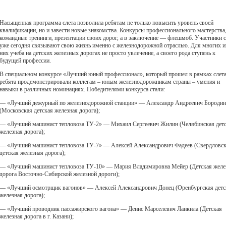
Насыщенная программа слета позволила ребятам не только повысить уровень своей
квалификации, но и завести новые знакомства. Конкурсы профессионального мастерства
командные тренинги, презентации своих дорог, а в заключение — флешмоб. Участники с
уже сегодня связывают свою жизнь именно с железнодорожной отраслью. Для многих и
них учеба на детских железных дорогах не просто увлечение, а своего рода ступень к
будущей профессии.
В специальном конкурсе «Лучший юный профессионал», который прошел в рамках слета
ребята продемонстрировали коллегам – юным железнодорожникам страны – умения и
навыки в различных номинациях. Победителями конкурса стали:
— «Лучший дежурный по железнодорожной станции» — Александр Андреевич Бородин
(Московская детская железная дорога);
— «Лучший машинист тепловоза ТУ-2» — Михаил Сергеевич Жилин (Челябинская дет
железная дорога);
— «Лучший машинист тепловоза ТУ-7» — Алексей Александрович Фадеев (Свердловс
детская железная дорога);
— «Лучший машинист тепловоза ТУ-10» — Мария Владимировна Мейер (Детская желе
дорога Восточно-Сибирской железной дороги);
— «Лучший осмотрщик вагонов» — Алексей Александрович Донец (Оренбургская детс
железная дорога);
— «Лучший проводник пассажирского вагона» — Денис Марселевич Ланкила (Детская
железная дорога в г. Казани);