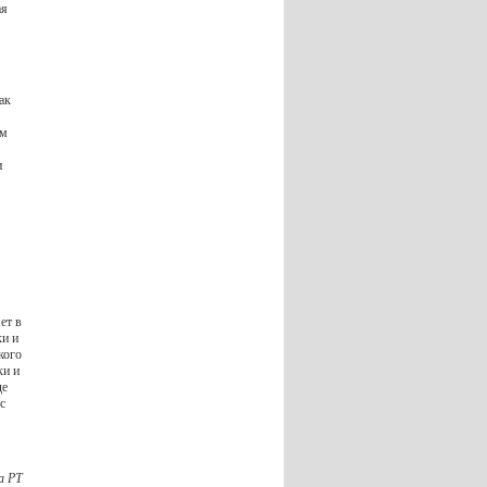
ая
ак
ям
и
ет в
ки и
кого
ки и
де
с
а РТ