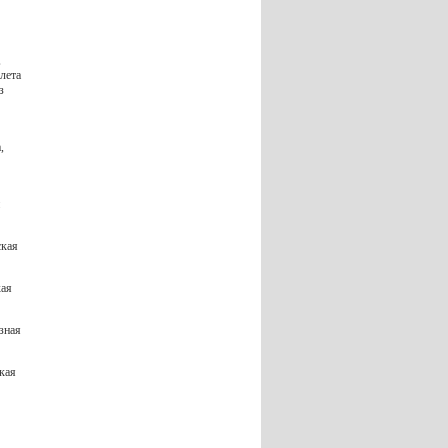
,
лета
з
,
ская
кая
зная
кая