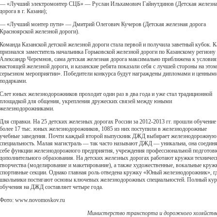
— «Лучший электромонтер СЦБ» — Руслан Ильхамович Гайнутдинов (Детская железн
дорога в г. Казани);
— «Лучший монтер пути» — Дмитрий Олегович Кучеров (Детская железная дорога
Красноярской железной дороги).
Команда Казанской детской железной дороги стала первой и получила заветный кубок. К
признался заместитель начальника Горьковской железной дороги по Казанскому региону
Александр Черемнов, сама детская железная дорога максимально приближена к услови
настоящей железной дороги, и казанские ребята показали себя с лучшей стороны на этом
серьезном мероприятии». Победители конкурса будут награждены дипломами и ценным
подарками.
Слет юных железнодорожников проходит один раз в два года и уже стал традиционной
площадкой для общения, укрепления дружеских связей между юными
железнодорожниками.
Для справки. На 25 детских железных дорогах России за 2012-2013 гг. прошли обучение
более 17 тыс. юных железнодорожников, 1085 из них поступили в железнодорожные
учебные заведения. Почти каждый второй выпускник ДЖД выбирает железнодорожную
специальность. Малая магистраль — так часто называют ДЖД — уникальна, она соединя
себе функции железнодорожного предприятия, учреждения профессиональной подготов
дополнительного образования. На детских железных дорогах работают кружки техничес
творчества (моделирование и макетирование), а также художественные, вокальные круж
спортивные секции. Однако главная роль отведена кружку «Юный железнодорожник», г
школьники постигают основы ключевых железнодорожных специальностей. Полный кур
обучения на ДЖД составляет четыре года.
Фото: www.novomoskov.ru
Министерство транспорта и дорожного хозяйств