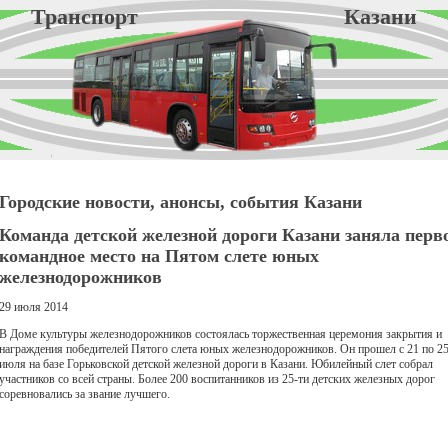
Транспорт Казани
Городские новости, анонсы, события Казани
Команда детской железной дороги Казани заняла перв
командное место на Пятом слете юных
железнодорожников
29 июля 2014
В Доме культуры железнодорожников состоялась торжественная церемония закрытия и
награждения победителей Пятого слета юных железнодорожников. Он прошел с 21 по 2
июля на базе Горьковской детской железной дороги в Казани. Юбилейный слет собрал
участников со всей страны. Более 200 воспитанников из 25-ти детских железных дорог
соревновались за звание лучшего.