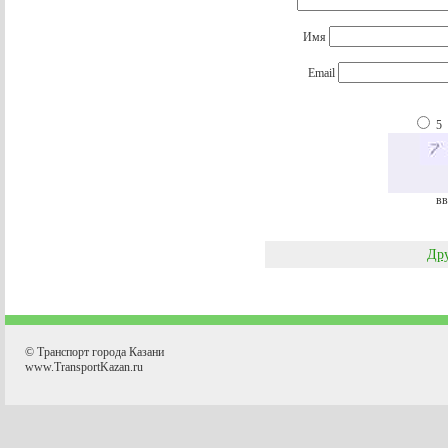
Имя
Email
5
вв
Дру
© Транспорт города Казани
www.TransportKazan.ru