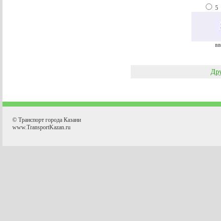
5
вв
Дру
© Транспорт города Казани
www.TransportKazan.ru