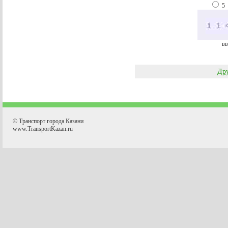
5
вв
Дру
© Транспорт города Казани
www.TransportKazan.ru