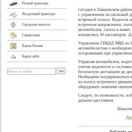
Речной транспорт
Сегодня в Лаишевском районе
Воздушный транспорт
с управлением на скользкой д
встречной полосе. Водитель 
встречном направлении, пыта
Городские новости
автомобилем, съехал в кювет.
находились 30 пассажиров. Д
Справочная
Управление ГИБДД МВД по Р
Карты Казани
автомобилистам о необходим
осторожными при управлении
Карта сайта
Управляя автомобилем, водит
учетом видимости и состояни
безопасную дистанцию до дв
Необходимо воздерживаться о
на полосу встречного движен
оборудовать зимними ошипо
Следует, по возможности, изб
дальние расстояния.
Министе
Дру
Добавить к