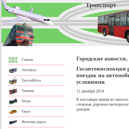
Трансп
Городские новости,
Главная
Госавтоинспекция р
Автобусы
поездок на автомоб
Троллейбусы
условиями
Трамваи
12 декабря 2014
В настоящее время во многих
Метро
сложные дорожно-метеорологи
дождем.
Такси
Железная дорога