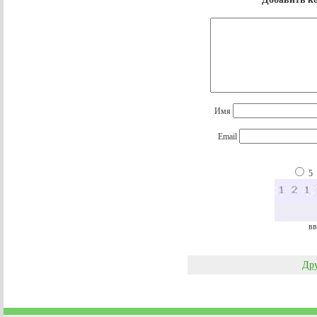
Имя
Email
5
вв
Дру