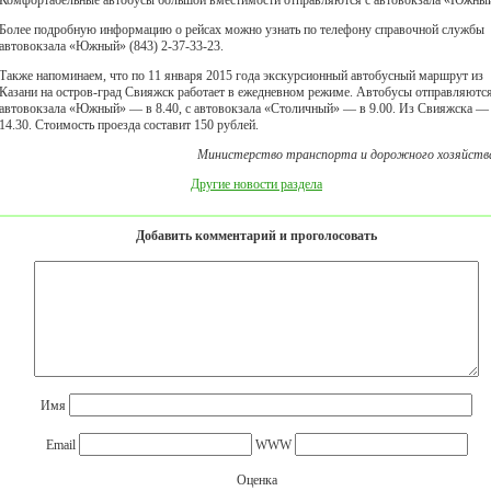
Комфортабельные автобусы большой вместимости отправляются с автовокзала «Южны
Более подробную информацию о рейсах можно узнать по телефону справочной службы
автовокзала «Южный» (843) 2-37-33-23.
Также напоминаем, что по 11 января 2015 года экскурсионный автобусный маршрут из
Казани на остров-град Свияжск работает в ежедневном режиме. Автобусы отправляются
автовокзала «Южный» — в 8.40, с автовокзала «Столичный» — в 9.00. Из Свияжска —
14.30. Стоимость проезда составит 150 рублей.
Министерство транспорта и дорожного хозяйств
Другие новости раздела
Добавить комментарий и проголосовать
Имя
Email
WWW
Оценка