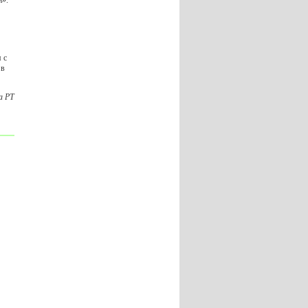
й».
 с
 в
а РТ