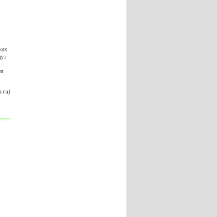
ках.
дут
ия
.ru)