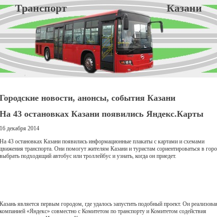
Транспорт Казани
Городские новости, анонсы, события Казани
На 43 остановках Казани появились Яндекс.Карты
16 декабря 2014
На 43 остановках Казани появились информационные плакаты с картами и схемами
движения транспорта. Они помогут жителям Казани и туристам сориентироваться в горо
выбрать подходящий автобус или троллейбус и узнать, когда он приедет.
Казань является первым городом, где удалось запустить подобный проект. Он реализова
компанией «Яндекс» совместно с Комитетом по транспорту и Комитетом содействия