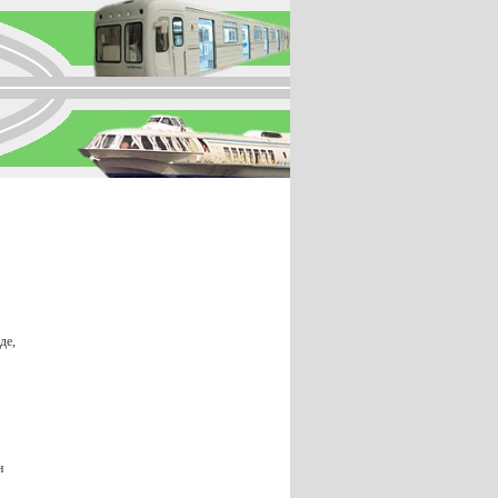
де,
н