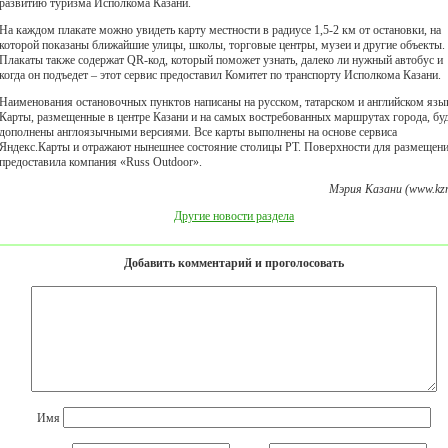
развитию туризма Исполкома Казани.
На каждом плакате можно увидеть карту местности в радиусе 1,5-2 км от остановки, на
которой показаны ближайшие улицы, школы, торговые центры, музеи и другие объекты.
Плакаты также содержат QR-код, который поможет узнать, далеко ли нужный автобус и
когда он подъедет – этот сервис предоставил Комитет по транспорту Исполкома Казани.
Наименования остановочных пунктов написаны на русском, татарском и английском язы
Карты, размещенные в центре Казани и на самых востребованных маршрутах города, бу
дополнены англоязычными версиями. Все карты выполнены на основе сервиса
Яндекс.Карты и отражают нынешнее состояние столицы РТ. Поверхности для размещен
предоставила компания «Russ Outdoor».
Мэрия Казани (www.kzn
Другие новости раздела
Добавить комментарий и проголосовать
Имя