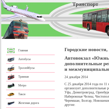
Трансп
Городские новости,
Главная
Автовокзал «Южны
Автобусы
дополнительные ре
Троллейбусы
и межмуниципальн
Трамваи
24 декабря 2014
С 25 декабря 2014 года по 11
Метро
организует дополнительные 
Уфа, Димитровград, Оренбург
Такси
Набережные Челны, Чистополь
Черемшан, Болгар, Новошешм
Железная дорога
другие.