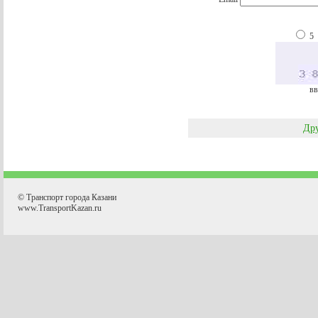
5
вв
Дру
© Транспорт города Казани
www.TransportKazan.ru