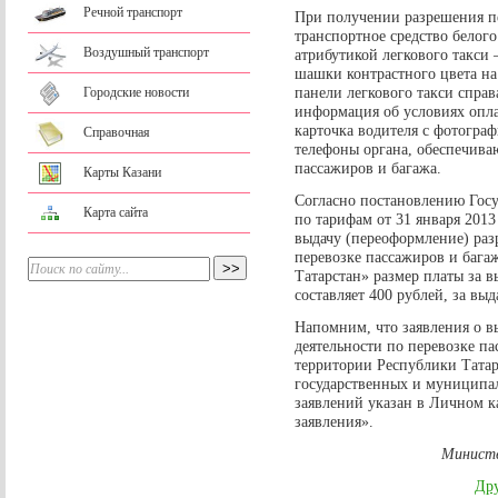
Речной транспорт
При получении разрешения пе
транспортное средство белого
Воздушный транспорт
атрибутикой легкового такси
шашки контрастного цвета на
панели легкового такси спра
Городские новости
информация об условиях опла
карточка водителя с фотограф
Справочная
телефоны органа, обеспечива
пассажиров и багажа.
Карты Казани
Согласно постановлению Госу
Карта сайта
по тарифам от 31 января 2013
выдачу (переоформление) раз
перевозке пассажиров и бага
Татарстан» размер платы за 
составляет 400 рублей, за вы
Напомним, что заявления о в
деятельности по перевозке па
территории Республики Татар
государственных и муниципал
заявлений указан в Личном ка
заявления».
Министе
Дру