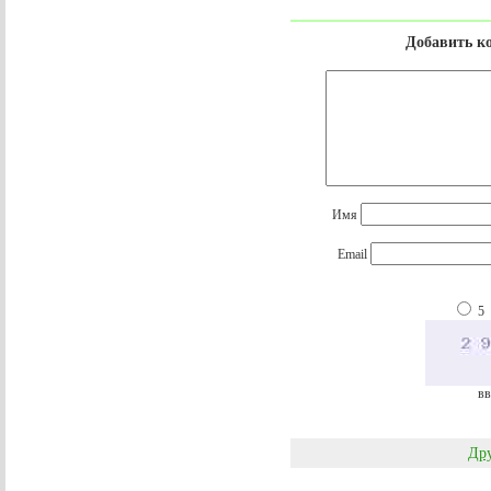
Добавить к
Имя
Email
5
вв
Дру