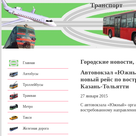
Трансп
Городские новости,
Главная
Автовокзал «Южны
Автобусы
новый рейс по вос
Троллейбусы
Казань-Тольятти
Трамваи
27 января 2015
С автовокзала «Южный» орга
Метро
востребованному направлению
Такси
Железная дорога