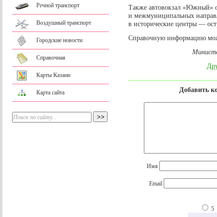
Речной транспорт
Также автовокзал «Южный» о
и межмуниципальных направл
Воздушный транспорт
в исторические центры — ост
Справочную информацию можн
Городские новости
Министе
Справочная
Дру
Карты Казани
Добавить к
Карта сайта
Имя
Email
5