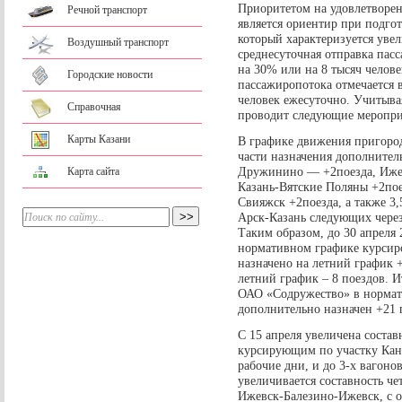
Приоритетом на удовлетворен
Речной транспорт
является ориентир при подго
который характеризуется уве
Воздушный транспорт
среднесуточная отправка пасс
на 30% или на 8 тысяч челов
Городские новости
пассажиропотока отмечается в
человек ежесуточно. Учитыва
Справочная
проводит следующие меропри
Карты Казани
В графике движения пригород
части назначения дополнител
Дружинино — +2поезда, Ижевс
Карта сайта
Казань-Вятские Поляны +2пое
Свияжск +2поезда, а также 3
Арск-Казань следующих через
Таким образом, до 30 апреля
нормативном графике курсиров
назначено на летний график +
летний график – 8 поездов. 
ОАО «Содружество» в нормати
дополнительно назначен +21 
С 15 апреля увеличена соста
курсирующим по участку Кана
рабочие дни, и до 3-х вагоно
увеличивается составность ч
Ижевск-Балезино-Ижевск, с о