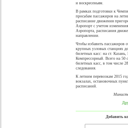
и воскресеньям.
В рамках подготовки к Чемпи
просьбам пассажиров на летни
расписание движения пригор
Аэропорт с учетом изменения
Аэропорта, расписания движе
направлении.
Чтобы избавить пассажиров от
крупных узловых станциях до
билетных касс: на ст. Казань,
Компрессорный. Всего на 50 
билетных касс, в том числе 2
следования.
К летним перевозкам 2015 го
вокзалах, остановочных пунк
расписаний.
Министе
Дру
Добавить к