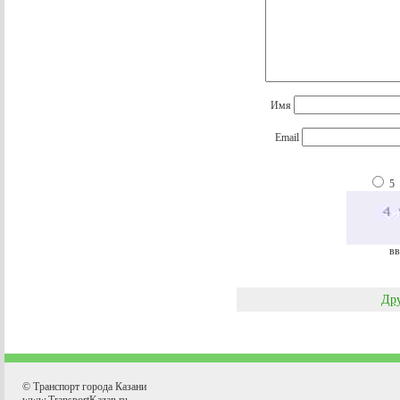
Имя
Email
5
вв
Дру
© Транспорт города Казани