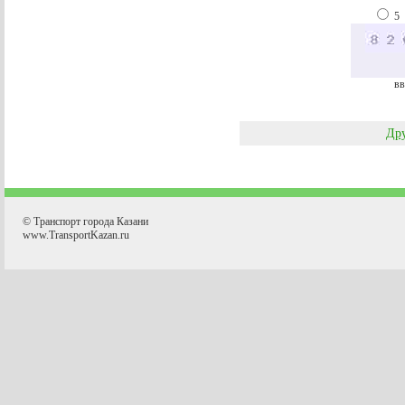
5
вв
Дру
© Транспорт города Казани
www.TransportKazan.ru