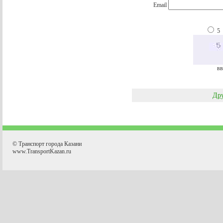
Email
5
вв
Дру
© Транспорт города Казани
www.TransportKazan.ru