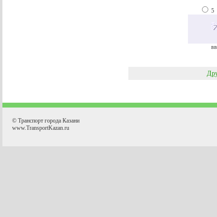
5
вв
Дру
© Транспорт города Казани
www.TransportKazan.ru