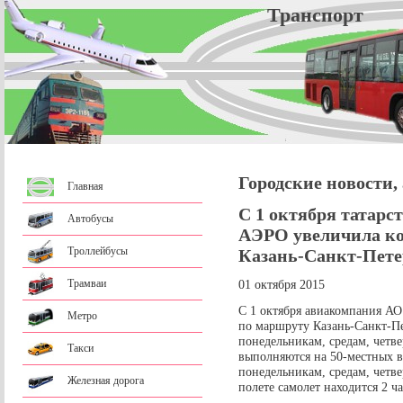
Трансп
Городские новости,
Главная
С 1 октября татар
Автобусы
АЭРО увеличила ко
Троллейбусы
Казань-Санкт-Пете
Трамваи
01 октября 2015
С 1 октября авиакомпания А
Метро
по маршруту Казань-Санкт-Пет
понедельникам, средам, четв
Такси
выполняются на 50-местных в
понедельникам, средам, четве
Железная дорога
полете самолет находится 2 ча