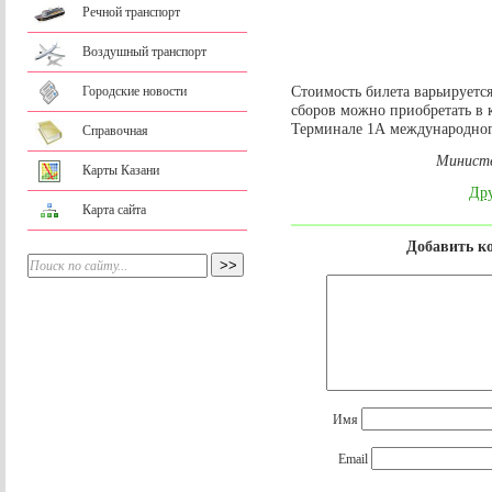
Речной транспорт
Воздушный транспорт
Стоимость билета варьируетс
Городские новости
сборов можно приобретать в 
Терминале 1А международног
Справочная
Министе
Карты Казани
Дру
Карта сайта
Добавить к
Имя
Email