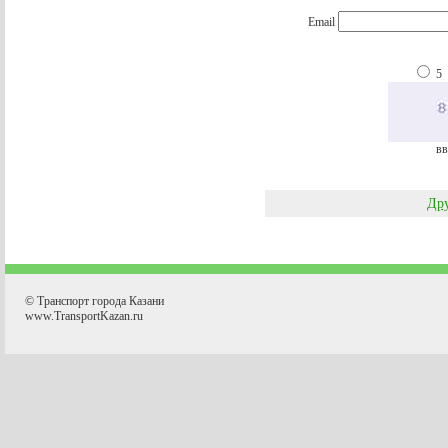
Email
5
вв
Дру
© Транспорт города Казани
www.TransportKazan.ru