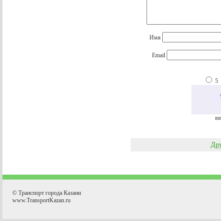
Имя
Email
5
вв
Дру
© Транспорт города Казани
www.TransportKazan.ru