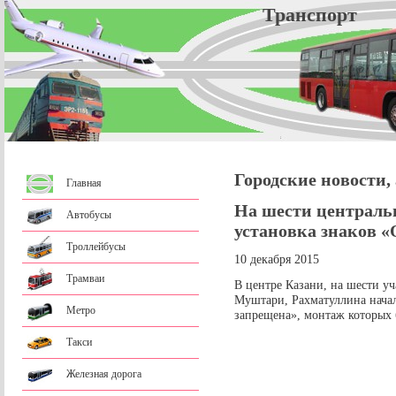
Трансп
Городские новости,
Главная
На шести централь
Автобусы
установка знаков 
Троллейбусы
10 декабря 2015
Трамваи
В центре Казани, на шести уча
Муштари, Рахматуллина начал
Метро
запрещена», монтаж которых б
Такси
Железная дорога