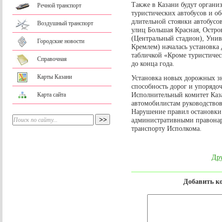
Также в Казани будут органи
Речной транспорт
туристических автобусов и о
длительной стоянки автобусов
Воздушный транспорт
улиц Большая Красная, Остро
(Центральный стадион), Унив
Городские новости
Кремлем) началась установка
табличкой «Кроме туристичес
Справочная
до конца года.
Карты Казани
Установка новых дорожных з
способность дорог и упорядоч
Исполнительный комитет Каза
Карта сайта
автомобилистам руководствов
Нарушение правил остановки 
административными правона
транспорту Исполкома.
Дру
Добавить к