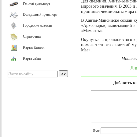
Для сведения. Ханты-Мансийс
Речной транспорт
мирового значения. В 2003 и
принимал чемпионаты мира п
Воздушный транспорт
В Ханты-Мансийске создан к
«Археопарк», включающий в 
Городские новости
«Мамонты».
Справочная
Окунуться в прошлое этого к
поможет этнографический му
Карты Казани
Маа».
Карта сайта
Министе
Дру
Добавить к
Имя