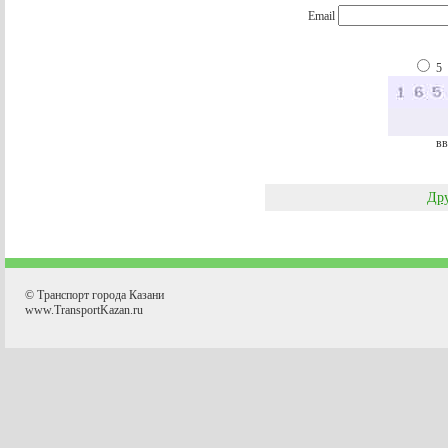
Email
5
вв
Дру
© Транспорт города Казани
www.TransportKazan.ru