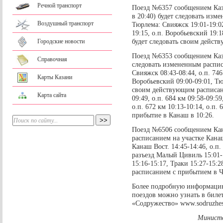
Речной транспорт
Поезд №6357 сообщением Каза
в 20:40) будет следовать изм
Воздушный транспорт
Тюрлема: Свияжск 19:01-19:02
19:15, о.п. Воробьевский 19:1
будет следовать своим дейст
Городские новости
Поезд №6353 сообщением Каза
Справочная
следовать измененным распис
Свияжск 08:43-08:44, о.п. 746
Карты Казани
Воробьевский 09:00-09:01, Тю
своим действующим расписан
Карта сайта
09:49, о.п. 684 км 09:58-09:5
о.п. 672 км 10:13-10:14, о.п. 
прибытие в Канаш в 10:26.
Поезд №6506 сообщением Кан
расписанием на участке Канаш
Канаш Вост. 14:45-14:46, о.п. 
разъезд Малый Цивиль 15:01-1
15:16-15:17, Траки 15:27-15:
расписанием с прибытием в Ч
Более подробную информаци
поездов можно узнать в билет
«Содружество» www.sodruzhes
Министе