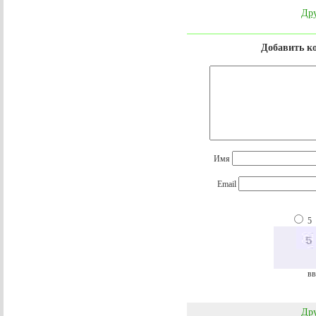
Дру
Добавить к
Имя
Email
5
вв
Дру