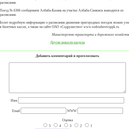
расписания.
Поезд № 6366 сообщением Албаба-Казань на участке Албаба-Свияжск выводится из
расписания.
Более подробную информацию о расписании движения пригородных поездов можно узн
в билетных кассах, а также на сайте ОАО «Содружество» www.sodruzhestvoppk.ru.
Министерство транспорта и дорожного хозяйств
Другие новости раздела
Добавить комментарий и проголосовать
Имя
Email
WWW
Оценка
5
4
3
2
1