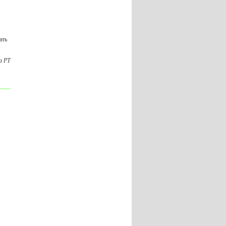
ать
а РТ