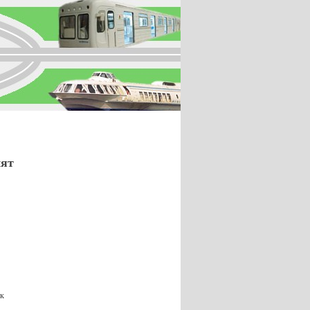
нят
ск