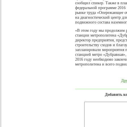
сообщил спикер. Также в план
федеральной программе 2016
рынке труда «Опережающее о
на диагностический центр дл
подвижного состава наземног
«В этом году мы продолжим р
станции метрополитена «Дубр
директор предприятия, предс
строительству сходов и благ
запланировали мероприятия п
станцией метро «Дубравная»,
2016 году необходимо законч
метрополитена и всего подви
Дру
Добавить к