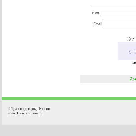
Имя
Email
5
вв
Дру
© Транспорт города Казани
www.TransportKazan.ru