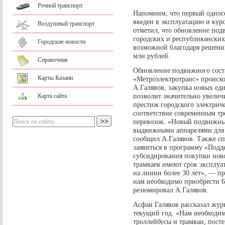
Речной транспорт
Напомним, что первый однос
введен в эксплуатацию и кур
Воздушный транспорт
отметил, что обновление под
городских и республиканских 
Городские новости
возможной благодаря решени
млн.рублей.
Справочная
Обновление подвижного сост
Карты Казани
«Метроэлектротранс» происхо
А.Галявов, закупка новых ед
позволит значительно увелич
Карта сайта
престиж городского электриче
соответствие современным тр
перевозок. «Новый подвижны
выдвижными аппарелями для
сообщил А.Галявов. Также сп
заявиться в программу «Под
субсидирования покупки ново
трамваев имеют срок эксплуат
на линии более 30 лет», — п
нам необходимо приобрести 6
резюмировал А.Галявов.
Асфан Галявов рассказал жур
текущий год. «Нам необходи
троллейбусы и трамваи, пост