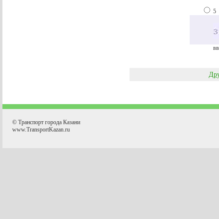
5
вв
Дру
© Транспорт города Казани
www.TransportKazan.ru