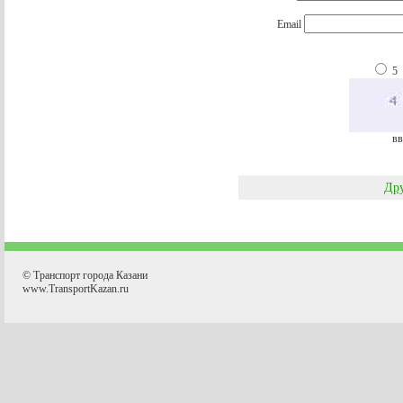
Email
5
вв
Дру
© Транспорт города Казани
www.TransportKazan.ru