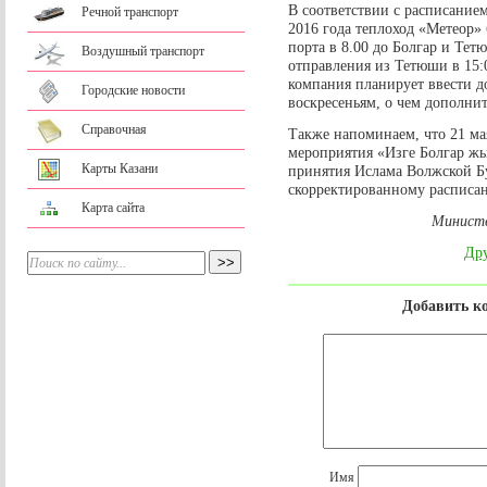
В соответствии с расписание
Речной транспорт
2016 года теплоход «Метеор» 
порта в 8.00 до Болгар и Тет
Воздушный транспорт
отправления из Тетюши в 15:0
компания планирует ввести д
Городские новости
воскресеньям, о чем дополни
Справочная
Также напоминаем, что 21 ма
мероприятия «Изге Болгар ж
Карты Казани
принятия Ислама Волжской Бу
скорректированному расписа
Карта сайта
Министе
Дру
Добавить к
Имя