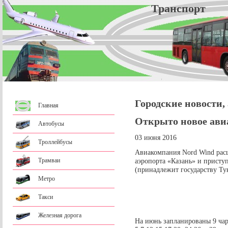
Трансп
Городские новости,
Главная
Открыто новое ави
Автобусы
03 июня 2016
Троллейбусы
Авиакомпания Nord Wind рас
Трамваи
аэропорта «Казань» и присту
(принадлежит государству Ту
Метро
Такси
Железная дорога
На июнь запланированы 9 ча