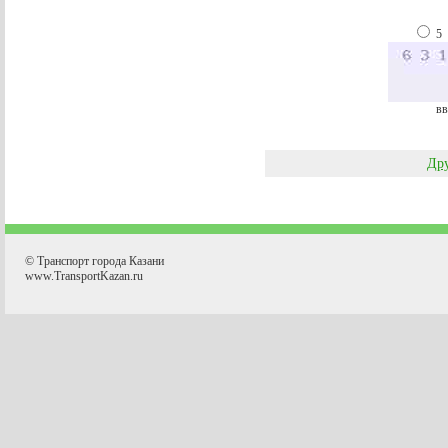
5
вв
Дру
© Транспорт города Казани
www.TransportKazan.ru