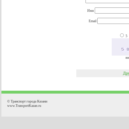
Имя
Email
5
вв
Дру
© Транспорт города Казани
www.TransportKazan.ru