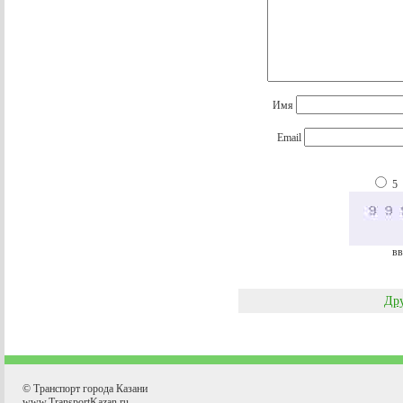
Имя
Email
5
вв
Дру
© Транспорт города Казани
www.TransportKazan.ru