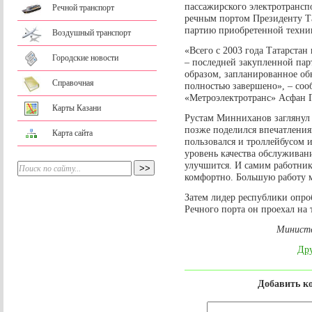
пассажирского электротрансп
Речной транспорт
речным портом Президенту Т
партию приобретенной техни
Воздушный транспорт
«Всего с 2003 года Татарстан
Городские новости
– последней закупленной пар
образом, запланированное об
Справочная
полностью завершено», – со
«Метроэлектротранс» Асфан Г
Карты Казани
Рустам Минниханов заглянул 
позже поделился впечатления
Карта сайта
пользовался и троллейбусом и
уровень качества обслуживан
улучшится. И самим работник
комфортно. Большую работу м
Затем лидер республики опроб
Речного порта он проехал на т
Министе
Дру
Добавить к