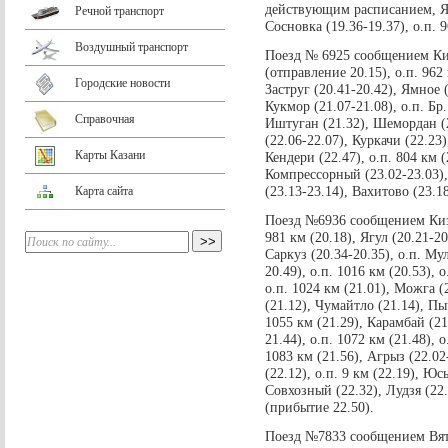
действующим расписанием, Ямн
Речной транспорт
Сосновка (19.36-19.37), о.п. 
Воздушный транспорт
Поезд № 6925 сообщением Ки
(отправление 20.15), о.п. 962 
Городские новости
Заструг (20.41-20.42), Ямное 
Кукмор (21.07-21.08), о.п. Бр
Справочная
Иштуган (21.32), Шемордан (21
(22.06-22.07), Куркачи (22.23
Карты Казани
Кендери (22.47), о.п. 804 км 
Компрессорный (23.02-23.03),
(23.13-23.14), Вахитово (23.1
Карта сайта
Поезд №6936 сообщением Кизн
981 км (20.18), Ягул (20.21-20.
Саркуз (20.34-20.35), о.п. Мул
20.49), о.п. 1016 км (20.53), 
о.п. 1024 км (21.01), Можга (2
(21.12), Чумайтло (21.14), Пыч
1055 км (21.29), Карамбай (21
21.44), о.п. 1072 км (21.48), о
1083 км (21.56), Агрыз (22.02
(22.12), о.п. 9 км (22.19), Юсь
Совхозный (22.32), Лудзя (22.
(прибытие 22.50).
Поезд №7833 сообщением Вят