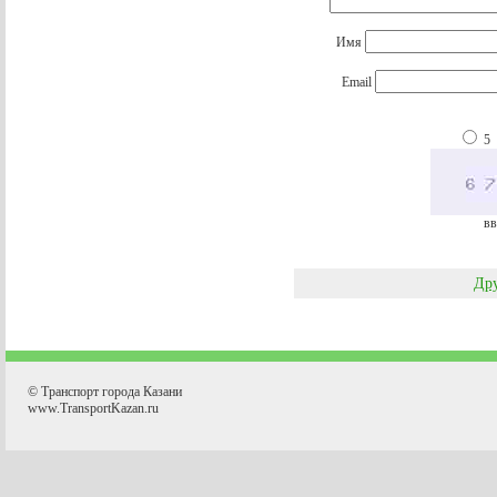
Имя
Email
5
вв
Дру
© Транспорт города Казани
www.TransportKazan.ru