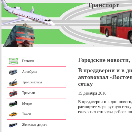
Трансп
Городские новости,
Главная
В преддверии и в д
Автобусы
автовокзал «Восто
Троллейбусы
сетку
Трамваи
15 декабря 2016
В преддверии и в дни нового
Метро
расширяет маршрутную сетку. 
ежечасная отправка рейсов п
Такси
Железная дорога