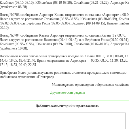
Комбинат (08.15-08.16), Юбилейная (08.19-08.20), Столбищи (08.21-08.22), Аэропорт Ка
(прибытие в 08.28).
Поезд №6703 сообщением Аэропорт-Казань отправляется со станции «Аэропорт» в 08.5
Далее следует по расписанию: Столбищи (08.55-08.56), Юбилейная (08.58-08.59), Комби
(09.02-09.03), о.п. Берёзовая Роща (09.05-09.06), Вахитово (09.14-09.15), Казань (прибы
09.19).
Поезд №6704 сообщением Казань-Аэропорт отправляется со станции Казань-1 в 09.40.
Далее следует по расписанию: Вахитово (09.44-09.45), о.п. Берёзовая Роща (09.50-09.51)
Комбинат (09.55-09.56), Юбилейная (09.59-10.00), Столбищи (10.02-10.03), Аэропорт Ка
(прибытие в 10.08).
Напоминаем время отправления пригородных поездов из Казани: 00.01, 08.00, 09.40, 12.
14.45, 18.05, 19.47,21.40. Время отправления из Аэропорта — 06.35, 08.50, 11.30, 13.20,
17.15, 18.53, 20.40, 22.35.
Приобрести билет, узнать актуальное расписание, стоимость проезда можно с помощью
мобильного приложения «Пригород».
Министерство транспорта и дорожного хозяйств
Другие новости раздела
Добавить комментарий и проголосовать