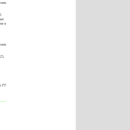
зань
0.
нат
тие в
,
зань
25,
а РТ