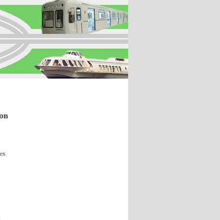
ов
рех
,