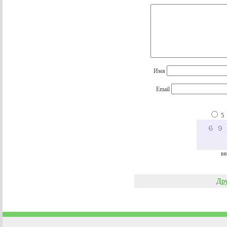
Имя
Email
5
вв
Дру