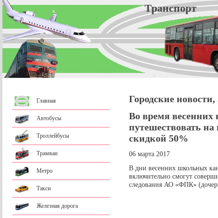
Трансп
Городские новости,
Главная
Во время весенних
Автобусы
путешествовать на 
Троллейбусы
скидкой 50%
Трамваи
06 марта 2017
В дни весенних школьных кани
Метро
включительно смогут соверши
следования АО «ФПК» (дочер
Такси
Железная дорога