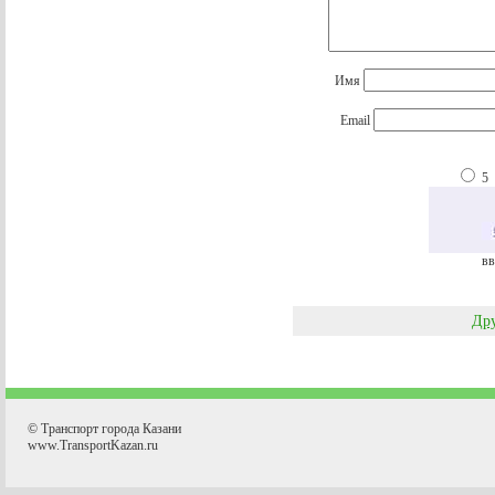
Имя
Email
5
вв
Дру
© Транспорт города Казани
www.TransportKazan.ru