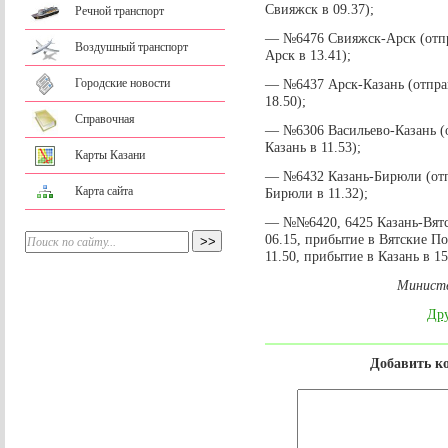
Свияжск в 09.37);
Речной транспорт
— №6476 Свияжск-Арск (отпр
Воздушный транспорт
Арск в 13.41);
Городские новости
— №6437 Арск-Казань (отправ
18.50);
Справочная
— №6306 Васильево-Казань (о
Казань в 11.53);
Карты Казани
— №6432 Казань-Бирюли (отпр
Карта сайта
Бирюли в 11.32);
— №№6420, 6425 Казань-Вятс
06.15, прибытие в Вятские По
11.50, прибытие в Казань в 15
Министе
Дру
Добавить к