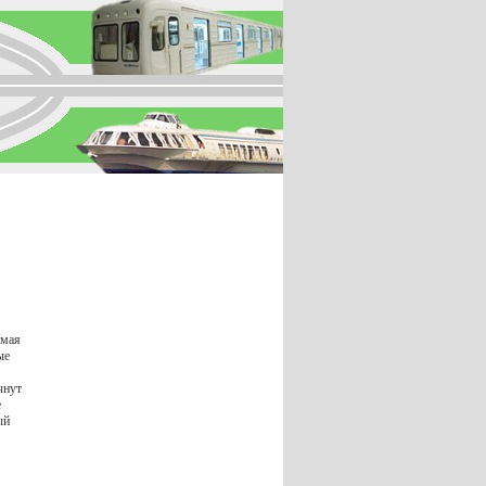
 мая
ые
чнут
е
ый