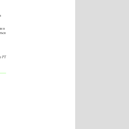
м
ни в
ться
а РТ