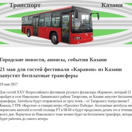
Транспорт Казани
Городские новости, анонсы, события Казани
21 мая для гостей фестиваля «Каравон» из Казани
запустят бесплатные трансферы
18 мая 2017
Для гостей XXV Всероссийского фестиваля русского фольклора «Каравон», который 21
пройдет в селе Никольское Лаишевского района Татарстана, из Казани запустят бесплатн
трансферы. Автобусы будут отправляться из трех точек – от Татарского театра имени Г.
Камала, ГТРК «Корстон» и станции метро «Проспект Победы». Бесплатные автобусы на
перевозить жителей и гостей столицы РТ в 08.00 и будут продолжать делать это в течени
всего дня. Вернуться из Никольского тоже можно будет на бесплатном трансфере, котор
будет работать до самого вечера.