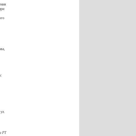
ения
при
ого
ова,
с
ул.
а РТ