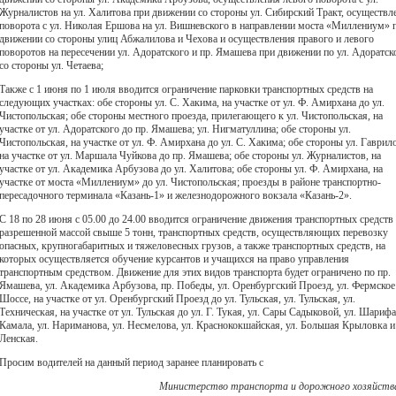
Журналистов на ул. Халитова при движении со стороны ул. Сибирский Тракт, осуществл
поворота с ул. Николая Ершова на ул. Вишневского в направлении моста «Миллениум» 
движении со стороны улиц Абжалилова и Чехова и осуществления правого и левого
поворотов на пересечении ул. Адоратского и пр. Ямашева при движении по ул. Адоратск
со стороны ул. Четаева;
Также с 1 июня по 1 июля вводится ограничение парковки транспортных средств на
следующих участках: обе стороны ул. С. Хакима, на участке от ул. Ф. Амирхана до ул.
Чистопольская; обе стороны местного проезда, прилегающего к ул. Чистопольская, на
участке от ул. Адоратского до пр. Ямашева; ул. Нигматуллина; обе стороны ул.
Чистопольская, на участке от ул. Ф. Амирхана до ул. С. Хакима; обе стороны ул. Гаврил
на участке от ул. Маршала Чуйкова до пр. Ямашева; обе стороны ул. Журналистов, на
участке от ул. Академика Арбузова до ул. Халитова; обе стороны ул. Ф. Амирхана, на
участке от моста «Миллениум» до ул. Чистопольская; проезды в районе транспортно-
пересадочного терминала «Казань-1» и железнодорожного вокзала «Казань-2».
С 18 по 28 июня с 05.00 до 24.00 вводится ограничение движения транспортных средств 
разрешенной массой свыше 5 тонн, транспортных средств, осуществляющих перевозку
опасных, крупногабаритных и тяжеловесных грузов, а также транспортных средств, на
которых осуществляется обучение курсантов и учащихся на право управления
транспортным средством. Движение для этих видов транспорта будет ограничено по пр.
Ямашева, ул. Академика Арбузова, пр. Победы, ул. Оренбургский Проезд, ул. Фермское
Шоссе, на участке от ул. Оренбургский Проезд до ул. Тульская, ул. Тульская, ул.
Техническая, на участке от ул. Тульская до ул. Г. Тукая, ул. Сары Садыковой, ул. Шарифа
Камала, ул. Нариманова, ул. Несмелова, ул. Краснококшайская, ул. Большая Крыловка и 
Ленская.
Просим водителей на данный период заранее планировать с
Министерство транспорта и дорожного хозяйств