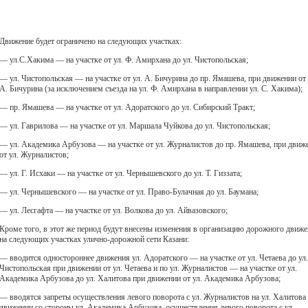
Движение будет ограничено на следующих участках:
— ул.С.Хакима — на участке от ул. Ф. Амирхана до ул. Чистопольская;
— ул. Чистопольская — на участке от ул. А. Бичурина до пр. Ямашева, при движении от 
А. Бичурина (за исключением съезда на ул. Ф. Амирхана в направлении ул. С. Хакима);
— пр. Ямашева — на участке от ул. Адоратского до ул. Сибирский Тракт;
— ул. Гаврилова — на участке от ул. Маршала Чуйкова до ул. Чистопольская;
— ул. Академика Арбузова — на участке от ул. Журналистов до пр. Ямашева, при движ
от ул. Журналистов;
— ул. Г. Исхаки — на участке от ул. Чернышевского до ул. Т. Гиззата;
— ул. Чернышевского — на участке от ул. Право-Булачная до ул. Баумана;
— ул. Лесгафта — на участке от ул. Волкова до ул. Айвазовского;
Кроме того, в этот же период будут внесены изменения в организацию дорожного движ
на следующих участках улично-дорожной сети Казани:
— вводится одностороннее движения ул. Адоратского — на участке от ул. Четаева до ул.
Чистопольская при движении от ул. Четаева и по ул. Журналистов — на участке от ул.
Академика Арбузова до ул. Халитова при движении от ул. Академика Арбузова;
— вводятся запреты осуществления левого поворота с ул. Журналистов на ул. Халитова
движении со стороны ул. Академика Арбузова, осуществления левого поворота с ул.