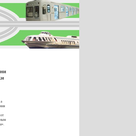
ани
ки
 а
ения
 от
ьным
а».