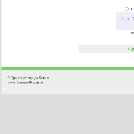
5
вв
Дру
© Транспорт города Казани
www.TransportKazan.ru