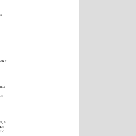
 к
ов с
сных
ов
в, а
ные
: с