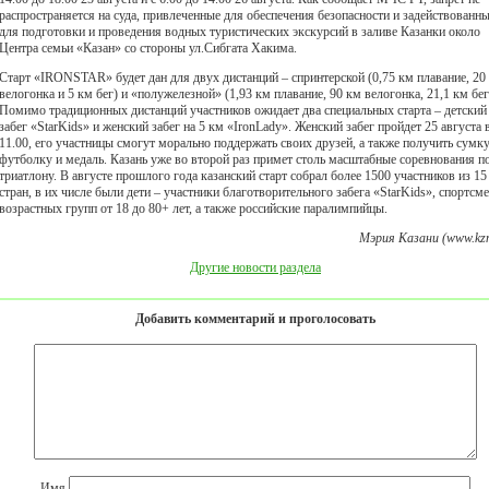
распространяется на суда, привлеченные для обеспечения безопасности и задействованн
для подготовки и проведения водных туристических экскурсий в заливе Казанки около
Центра семьи «Казан» со стороны ул.Сибгата Хакима.
Старт «IRONSTAR» будет дан для двух дистанций – спринтерской (0,75 км плавание, 20
велогонка и 5 км бег) и «полужелезной» (1,93 км плавание, 90 км велогонка, 21,1 км бег
Помимо традиционных дистанций участников ожидает два специальных старта – детский
забег «StarKids» и женский забег на 5 км «IronLady». Женский забег пройдет 25 августа 
11.00, его участницы смогут морально поддержать своих друзей, а также получить сумку
футболку и медаль. Казань уже во второй раз примет столь масштабные соревнования п
триатлону. В августе прошлого года казанский старт собрал более 1500 участников из 15
стран, в их числе были дети – участники благотворительного забега «StarKids», спортсм
возрастных групп от 18 до 80+ лет, а также российские паралимпийцы.
Мэрия Казани (www.kzn
Другие новости раздела
Добавить комментарий и проголосовать
Имя