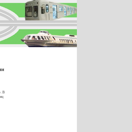
ни
. В
лиц