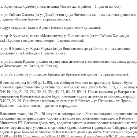
по Кремлевской дамбе (в направлении Московского района – 1 правая полоса);
по ул.Сибгата Хакима (от ул.Декабристов до ул.Чистопольская, в направлении движения
стадиону «Казань Арена» – 2 правые полосы);
вокруг стадиона «Казань Арена» (полное ограничение движения);
по пр.Ф.Амирхана, мосту «Миллениум», ул.Вишневского (от ул.Сибгата Хакима до
ул.Н.Ершова в направлении центра – 1 правая полоса);
по ул.Н.Ершова, ул.Карла Маркса (от ул.Вишневского до ул.Толстого в направлении
движения к пл.Свободы – 1 правая полоса);
по ул.Большая Красная (полное ограничение движения с возможностью сквозных проезд
ул.Жуковского, ул.Гоголя, ул.Япеева);
по ул.Батурина (от ул.Большая Красная до Кремлевской дамбы – 2 правые полосы).
В этот же период (с 6.00 до 15.00), как сообщает Комитет по транспорту Казани, будет
временно приостановлено движение троллейбусных маршрутов №№2, 3, 5, 7, 8, автобу
№№10, 10а, 22, 28, 28а, 30, 35, 35а, 43, 54, 63, 83, 89, 91. После закрытия ул.Батурина в
направлении Кремлевской дамбы будут изменены схемы движения автобусных маршрут
№№22, 28, 89. Они будут следовать по схеме: ул.К.Маркса – ул.Пушкина – ул.Право-
Булачная – пл.Тысячелетия – далее по маршрутам.
Напомним также, что 25 и 26 августа в акватории реки Казанка вводится ограничение по
движению маломерных судов. Соответствующее постановление подписано в Кабинете
Министров РТ. Согласно документу, вводится запрет на использование маломерных судо
также парусных, прогулочных, спортивных судов, включая гидроциклы, байдарки, греб
лодки на реке Казанка на участке от Кремлевской дамбы до моста Миллениум в периоды
14.00 до 18.00 25 августа и с 6.00 до 14.00 26 августа. Как сообщает МЧС РТ, запрет не