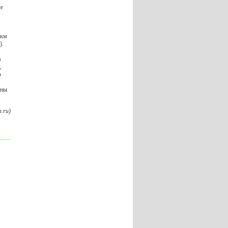
ые
 км
).
в
,
о
ены
.ru)