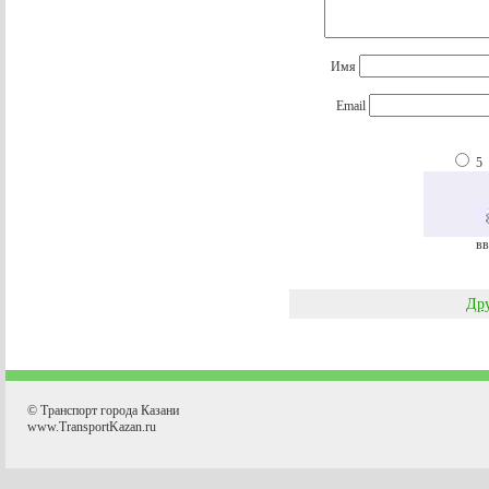
Имя
Email
5
вв
Дру
© Транспорт города Казани
www.TransportKazan.ru