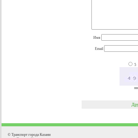
Имя
Email
5
вв
Дру
© Транспорт города Казани