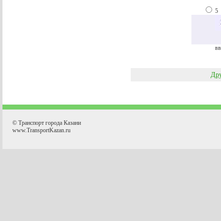
5
вв
Дру
© Транспорт города Казани
www.TransportKazan.ru