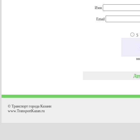
Имя
Email
5
вв
Дру
© Транспорт города Казани
www.TransportKazan.ru