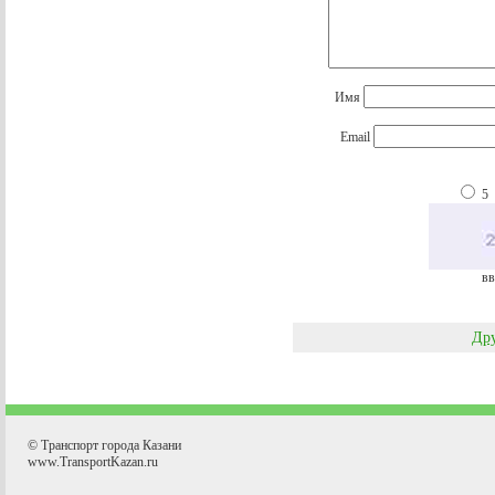
Имя
Email
5
вв
Дру
© Транспорт города Казани
www.TransportKazan.ru