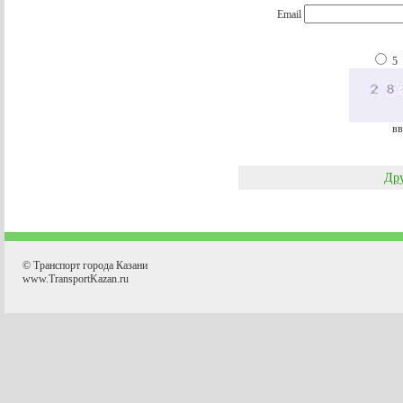
Email
5
вв
Дру
© Транспорт города Казани
www.TransportKazan.ru