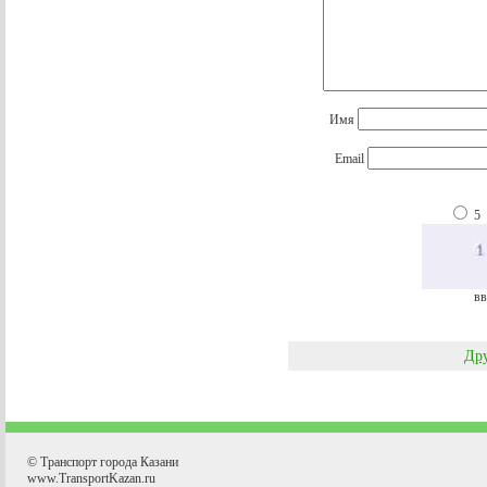
Имя
Email
5
вв
Дру
© Транспорт города Казани
www.TransportKazan.ru