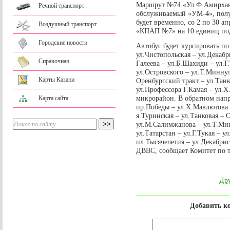
Маршрут №74 «Ул.Ф.Амирхана
Речной транспорт
обслуживаемый «УМ-4», полу
будет временно, со 2 по 30 а
Воздушный транспорт
«КПАП №7» на 10 единиц под
Городские новости
Автобус будет курсировать 
ул.Чистопольская – ул.Декабр
Справочная
Галеева – ул.Б.Шахиди – ул.Г
ул.Островского – ул.Т.Минн
Карты Казани
Оренбургский тракт – ул.Танк
ул.Профессора Г.Камая – ул.
микрорайон. В обратном нап
Карта сайта
пр.Победы – ул.Х.Мавлютова 
я Туринская – ул.Танковая –
ул.М.Салимжанова – ул.Т.Мин
ул.Татарстан – ул.Г.Тукая – у
пл.Тысячелетия – ул.Декабрис
ДВВС, сообщает Комитет по т
Дру
Добавить к